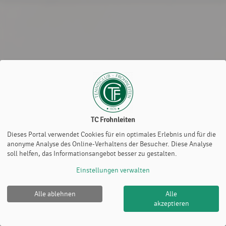
TC Frohnleiten
Dieses Portal verwendet Cookies für ein optimales Erlebnis und für die
anonyme Analyse des Online-Verhaltens der Besucher. Diese Analyse
soll helfen, das Informationsangebot besser zu gestalten.
Einstellungen verwalten
Alle ablehnen
Alle
TC Frohnleiten |
Impressum
|
Datenschutz- und
akzeptieren
Nutzungsbedingungen
|
Cookie Policy
© 2012-2026
eTennis