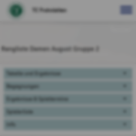
TC Frohnleiten
Turnier
Rangliste Damen August Gruppe 2
Tabelle und Ergebnisse
Begegnungen
Ergebnisse & Spieltermine
Spielerliste
Info