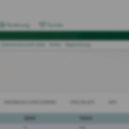
Forderung
Turnier
Clubmeisterschaft 2026
Archiv
Registrierung
ERGEBNISSE & SPIELTERMINE
SPIELERLISTE
INFO
Spiele
Games
0
0:0