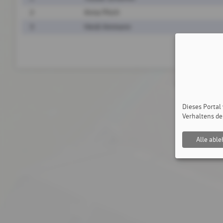
2
Anna Pilich
3
Heidi Ammann
Dieses Portal
Verhaltens de
Alle abl