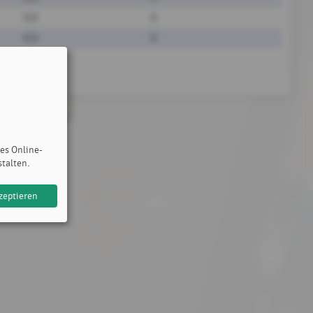
0:0
0
0:0
0
des Online-
stalten.
zeptieren