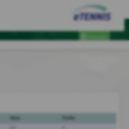
Anmelden
Turnier
Sätze
Punkte
0:0
0