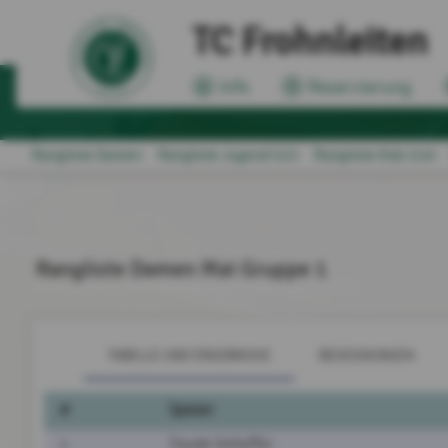
TC Frohnleiten
Info
Reservierung
Rangliste Damen
Rangliste Jugend U15
Rangliste Kids U10
Rangliste Damen Mai Gruppe 1
TABELLE UND ERGEBNISSE
BEGEGNUNGEN
#
Spieler
1
Traude Schloffer